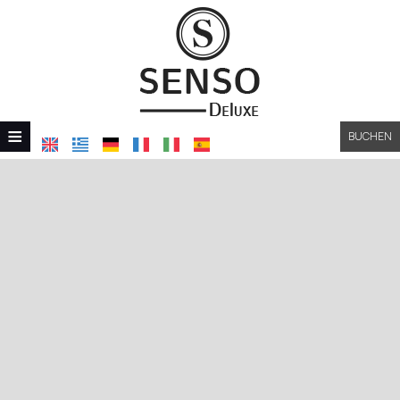
≡
BUCHEN
STARTSEITE
STANDORT
UNTERKUNFT
EINRICHTUNGEN
GALERIE
NACHFRAGE
KONTAKT